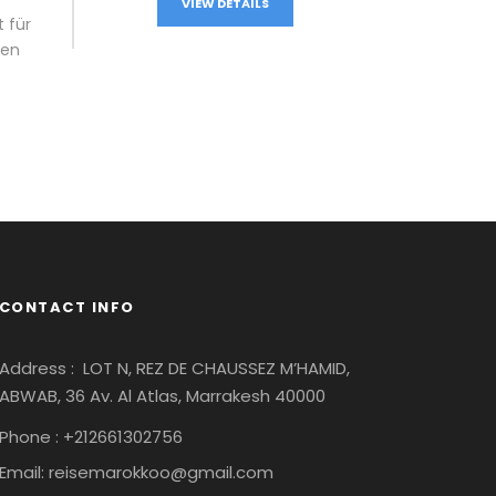
VIEW DETAILS
 für
den
CONTACT INFO
Address :
LOT N, REZ DE CHAUSSEZ M’HAMID,
ABWAB, 36 Av. Al Atlas, Marrakesh 40000
Phone : +212661302756
Email: reisemarokkoo@gmail.com