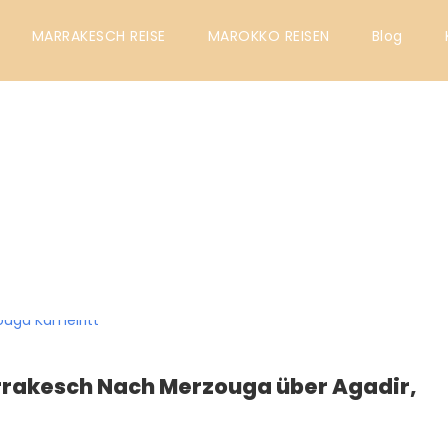
MARRAKESCH REISE
MAROKKO REISEN
Blog
EN
rrakesch Nach Merzouga über Agadir,