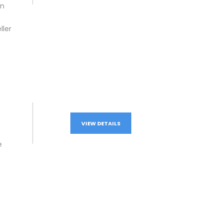
an
ller
VIEW DETAILS
e