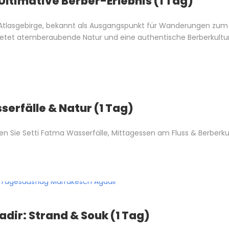
 Ultimative Berber-Erlebnis (1 Tag)
im Atlasgebirge, bekannt als Ausgangspunkt für Wanderungen zum
bietet atemberaubende Natur und eine authentische Berberkultu
erfälle & Natur (1 Tag)
en Sie Setti Fatma Wasserfälle, Mittagessen am Fluss & Berberkul
ir: Strand & Souk (1 Tag)